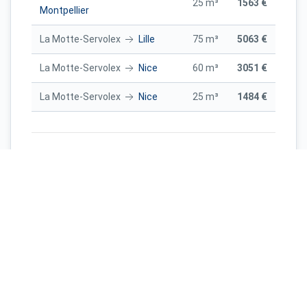
25 m³
1563 €
Montpellier
La Motte-Servolex
Lille
75 m³
5063 €
La Motte-Servolex
Nice
60 m³
3051 €
La Motte-Servolex
Nice
25 m³
1484 €
Paris
La Motte-Servolex
45 m³
3047 €
Toulouse
La Motte-
75 m³
4401 €
Servolex
Toulouse
La Motte-
65 m³
3845 €
Servolex
Lyon
La Motte-Servolex
55 m³
2363 €