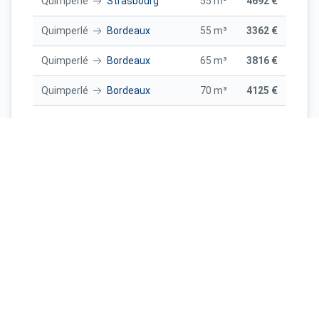
Quimperlé
Strasbourg
55 m³
4692 €
Quimperlé
Bordeaux
55 m³
3362 €
Quimperlé
Bordeaux
65 m³
3816 €
Quimperlé
Bordeaux
70 m³
4125 €
Paris
Quimperlé
20 m³
1616 €
Montpellier
Quimperlé
50 m³
4137 €
Lille
Quimperlé
40 m³
3156 €
Montpellier
Quimperlé
70 m³
5324 €
Nice
Quimperlé
40 m³
4254 €