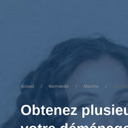
Accueil
Normandie
Manche
Coutan
Obtenez plusieu