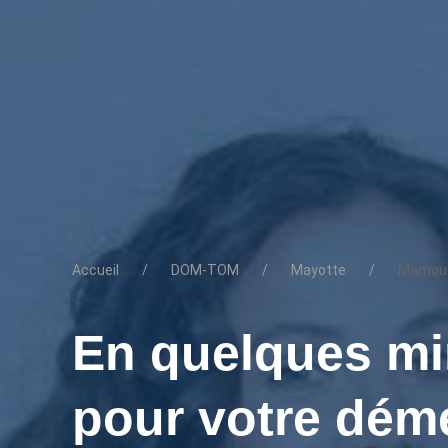
Accueil
DOM-TOM
Mayotte
Mamou
En quelques mi
pour votre dém