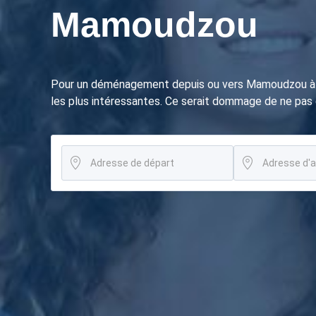
Mamoudzou
Pour un déménagement depuis ou vers Mamoudzou à un 
les plus intéressantes. Ce serait dommage de ne pas e