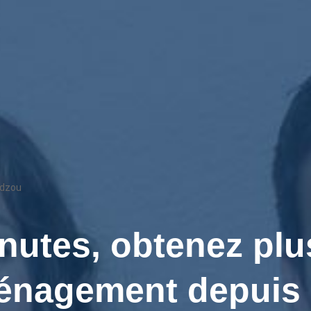
dzou
nutes, obtenez plu
énagement depuis 