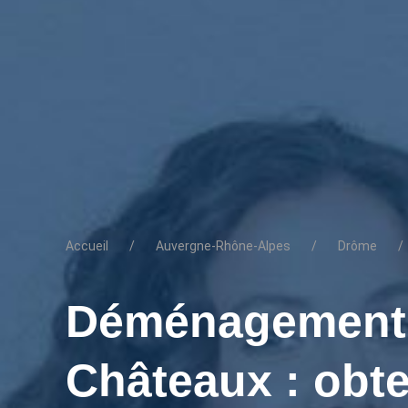
Accueil
Auvergne-Rhône-Alpes
Drôme
Déménagement d
Châteaux : obt