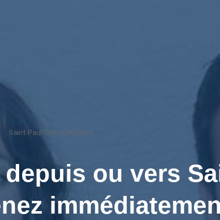
Saint-Paul-Trois-Châteaux
epuis ou vers Sain
enez immédiatemen