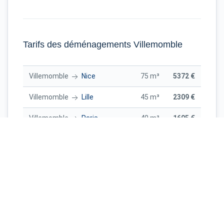
Tarifs des déménagements Villemomble
Villemomble
Nice
75 m³
5372 €
Villemomble
Lille
45 m³
2309 €
Villemomble
Paris
40 m³
1605 €
Villemomble
Nice
60 m³
4458 €
Villemomble
Montpellier
70 m³
4795 €
Marseille
Villemomble
35 m³
3119 €