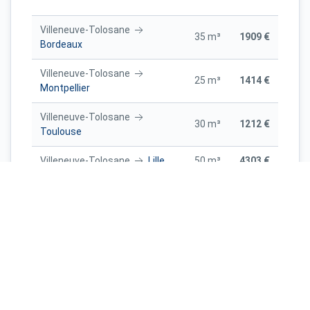
Villeneuve-Tolosane
35 m³
1909 €
Bordeaux
Villeneuve-Tolosane
25 m³
1414 €
Montpellier
Villeneuve-Tolosane
30 m³
1212 €
Toulouse
Villeneuve-Tolosane
Lille
50 m³
4303 €
Villeneuve-Tolosane
25 m³
1425 €
Bordeaux
Marseille
Villeneuve-
30 m³
1963 €
Tolosane