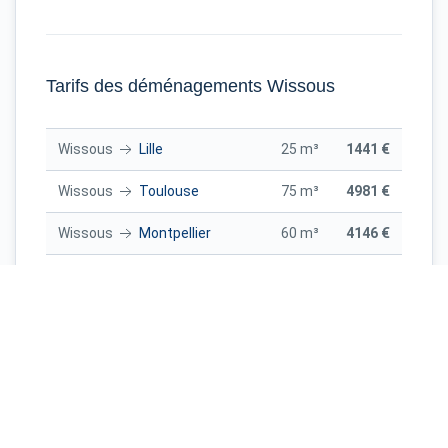
Tarifs des déménagements Wissous
Wissous
Lille
25 m³
1441 €
Wissous
Toulouse
75 m³
4981 €
Wissous
Montpellier
60 m³
4146 €
Wissous
Bordeaux
75 m³
4657 €
Wissous
Montpellier
55 m³
3902 €
Toulouse
Wissous
20 m³
1853 €