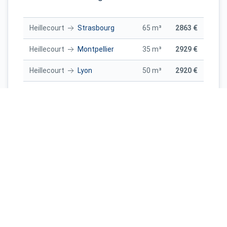
Heillecourt
Strasbourg
65 m³
2863 €
Heillecourt
Montpellier
35 m³
2929 €
Heillecourt
Lyon
50 m³
2920 €
Heillecourt
Nantes
55 m³
3949 €
Heillecourt
Strasbourg
40 m³
1858 €
Lyon
Heillecourt
65 m³
3588 €
Nantes
Heillecourt
60 m³
4195 €
Lille
Heillecourt
35 m³
2192 €