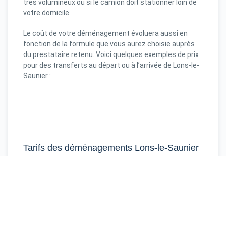
très volumineux ou si le camion doit stationner loin de
votre domicile.
Le coût de votre déménagement évoluera aussi en
fonction de la formule que vous aurez choisie auprès
du prestataire retenu. Voici quelques exemples de prix
pour des transferts au départ ou à l’arrivée de Lons-le-
Saunier :
Tarifs des déménagements Lons-le-Saunier
Lons-le-Saunier
Bordeaux
40 m³
3003 €
Lons-le-Saunier
Marseille
60 m³
3487 €
Lons-le-Saunier
Lille
45 m³
3128 €