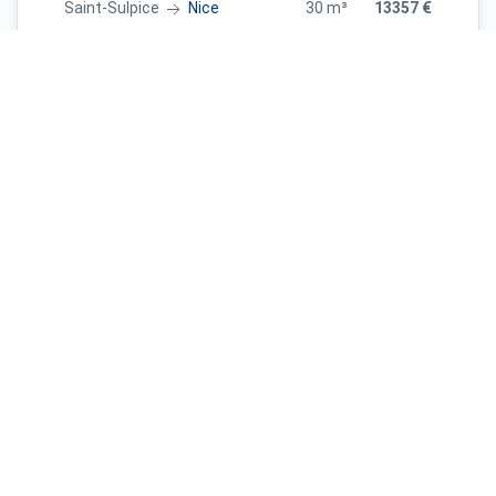
Saint-Sulpice
Nice
30 m³
13357 €
Saint-Sulpice
Paris
30 m³
14662 €
Saint-Sulpice
Bordeaux
40 m³
15726 €
Saint-Sulpice
Nice
75 m³
20866 €
Strasbourg
Saint-Sulpice
25 m³
13047 €
Paris
Saint-Sulpice
25 m³
13011 €
Montpellier
Saint-Sulpice
50 m³
16385 €
Lille
Saint-Sulpice
40 m³
17582 €
Strasbourg
Saint-Sulpice
35 m³
16039 €