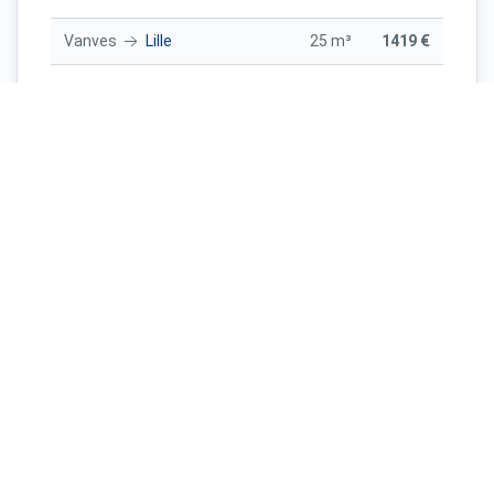
Vanves
Lille
25 m³
1419 €
Nantes
Vanves
25 m³
1708 €
Bordeaux
Vanves
50 m³
3390 €
Montpellier
Vanves
20 m³
1890 €
Strasbourg
Vanves
30 m³
2146 €
Paris
Vanves
50 m³
1991 €
Déménager dans le département