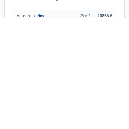
Verdun
Nice
75 m³
20866 €
Verdun
Bordeaux
70 m³
20322 €
Verdun
Lille
30 m³
15160 €
Verdun
Strasbourg
60 m³
19560 €
Verdun
Nice
45 m³
16167 €
Toulouse
Verdun
45 m³
15985 €
Montpellier
Verdun
40 m³
15378 €
Montpellier
Verdun
30 m³
13236 €